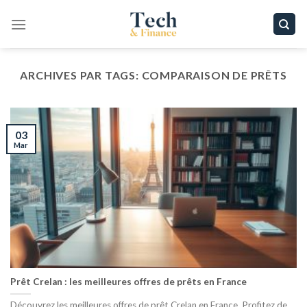
Passer
au
contenu
ARCHIVES PAR TAGS:
COMPARAISON DE PRÊTS
03
Mar
Prêt Crelan : les meilleures offres de prêts en France
Découvrez les meilleures offres de prêt Crelan en France. Profitez de