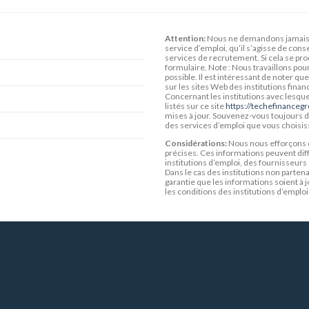
Attention:
Nous ne demandons jamais 
service d’emploi, qu’il s’agisse de con
services de recrutement. Si cela se pro
formulaire. Note : Nous travaillons pou
possible. Il est intéressant de noter q
sur les sites Web des institutions fina
Concernant les institutions avec lesque
listés sur ce site
https://techefinanceg
mises à jour. Souvenez-vous toujours de 
des services d’emploi que vous choisis
Considérations:
Nous nous efforçons d
précises. Ces informations peuvent diff
institutions d’emploi, des fournisseurs
Dans le cas des institutions non parten
garantie que les informations soient à j
les conditions des institutions d’emploi