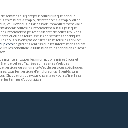
de sommes d’argent pour fournir un quelconque
seils en matière d’emploi, de recherche d’emploi ou de
duit, veuillez nous le faire savoir immédiatement via le
r maintenir toutes les informations aussi à jour que
ue ces informations peuvent différer de celles trouvées
ncières et/ou des fournisseurs de services spécifiques.
lles nous n’avons pas de partenariat, tous les services
roup.com
ne garantissent pas que les informations soient
lire les conditions d’utilisation et les conditions d’achat
sez.
e maintenir toutes les informations mises à jour et
érer de celles affichées sur les sites Web des
 de services ou sur un site Web de services spécifiques.
aires, tous les services d’emploi sont présentés sans
our. Chaque fois que vous choisissez votre offre, lisez
 et les termes d’acquisition.