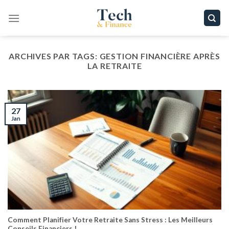
Passer
au
contenu
ARCHIVES PAR TAGS:
GESTION FINANCIÈRE APRÈS
LA RETRAITE
27
Jan
Comment Planifier Votre Retraite Sans Stress : Les Meilleurs
Conseils Financiers !