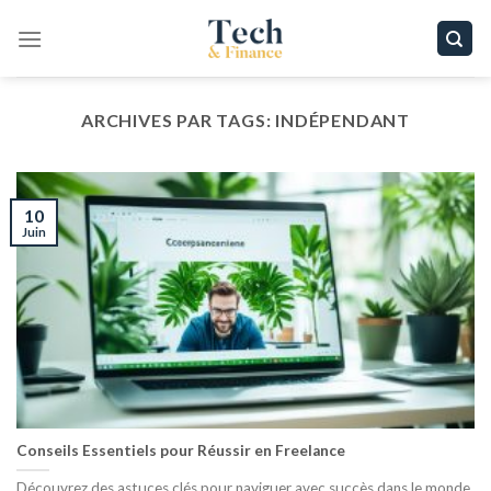
Passer
au
contenu
ARCHIVES PAR TAGS:
INDÉPENDANT
10
Juin
Conseils Essentiels pour Réussir en Freelance
Découvrez des astuces clés pour naviguer avec succès dans le monde