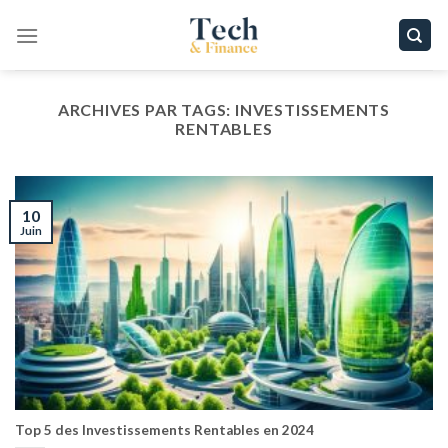
Passer
au
contenu
ARCHIVES PAR TAGS:
INVESTISSEMENTS
RENTABLES
10
Juin
Top 5 des Investissements Rentables en 2024