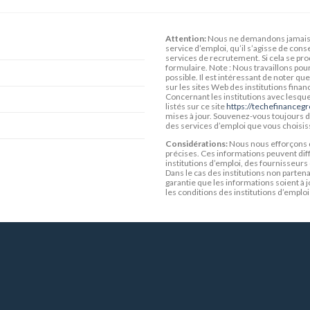
Attention:
Nous ne demandons jamais 
service d’emploi, qu’il s’agisse de con
services de recrutement. Si cela se pro
formulaire. Note : Nous travaillons pou
possible. Il est intéressant de noter q
sur les sites Web des institutions fina
Concernant les institutions avec lesque
listés sur ce site
https://techefinanceg
mises à jour. Souvenez-vous toujours de 
des services d’emploi que vous choisis
Considérations:
Nous nous efforçons d
précises. Ces informations peuvent diff
institutions d’emploi, des fournisseurs
Dans le cas des institutions non parten
garantie que les informations soient à j
les conditions des institutions d’emploi