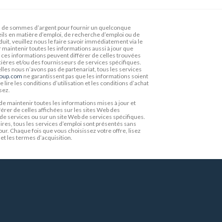
de sommes d’argent pour fournir un quelconque
seils en matière d’emploi, de recherche d’emploi ou de
duit, veuillez nous le faire savoir immédiatement via le
r maintenir toutes les informations aussi à jour que
ue ces informations peuvent différer de celles trouvées
ncières et/ou des fournisseurs de services spécifiques.
lles nous n’avons pas de partenariat, tous les services
roup.com
ne garantissent pas que les informations soient
lire les conditions d’utilisation et les conditions d’achat
sez.
e maintenir toutes les informations mises à jour et
érer de celles affichées sur les sites Web des
 de services ou sur un site Web de services spécifiques.
aires, tous les services d’emploi sont présentés sans
our. Chaque fois que vous choisissez votre offre, lisez
 et les termes d’acquisition.