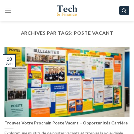
Passer
au
contenu
ARCHIVES PAR TAGS:
POSTE VACANT
10
Juin
Trouvez Votre Prochain Poste Vacant – Opportunités Carrière
Explorez une multitude de postes vacants et trouvez la voie idéale