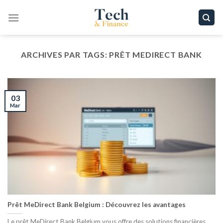
Passer
au
contenu
ARCHIVES PAR TAGS:
PRÊT MEDIRECT BANK
03
Mar
Prêt MeDirect Bank Belgium : Découvrez les avantages
Le prêt MeDirect Bank Belgium vous offre des solutions financières