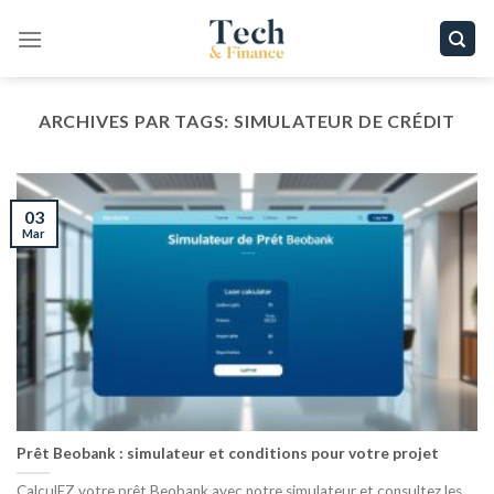
Passer
au
contenu
ARCHIVES PAR TAGS:
SIMULATEUR DE CRÉDIT
03
Mar
Prêt Beobank : simulateur et conditions pour votre projet
CalculEZ votre prêt Beobank avec notre simulateur et consultez les