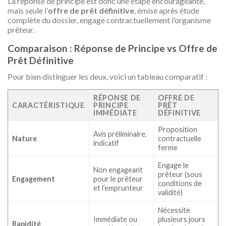
La réponse de principe est donc une étape encourageante,
mais seule l’
offre de prêt définitive
, émise après étude
complète du dossier, engage contractuellement l’organisme
prêteur.
Comparaison : Réponse de Principe vs Offre de
Prêt Définitive
Pour bien distinguer les deux, voici un tableau comparatif :
RÉPONSE DE
OFFRE DE
CARACTÉRISTIQUE
PRINCIPE
PRÊT
IMMÉDIATE
DÉFINITIVE
Proposition
Avis préliminaire,
Nature
contractuelle
indicatif
ferme
Engage le
Non engageant
prêteur (sous
Engagement
pour le prêteur
conditions de
et l’emprunteur
validité)
Nécessite
Immédiate ou
plusieurs jours
Rapidité